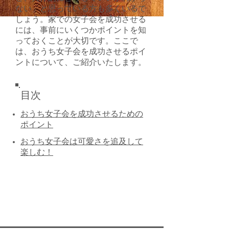
ない」と思っている方も多くいるで
しょう。家での女子会を成功させる
には、事前にいくつかポイントを知
っておくことが大切です。ここで
は、おうち女子会を成功させるポイ
ントについて、ご紹介いたします。
目次
​
おうち女子会を成功させるための
ポイント
​
おうち女子会は可愛さを追及して
楽しむ！
おうち女子会を成功させる
ためのポイント