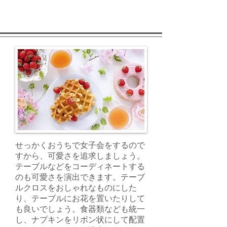
うち女子会は可愛さを追及
して楽しむ！
せっかくおうちで女子会をするので
すから、可愛さを追求しましょう。
テーブルなどをコーディネートする
のも可愛さを演出できます。テーブ
ルクロスをおしゃれなものにした
り、テーブルにお花を置いたりして
も良いでしょう。食器類なども統一
し、ナプキンをリボン状にして配置