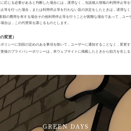
求に応じる必要があると判断した場合には，遅滞なく，当該個人情報の利用停止等を
停止等を行った場合，または利用停止等を行わない旨の決定をしたときは，遅滞なく
に多額の費用を有する場合その他利用停止等を行うことが困難な場合であって，ユー
る場合は，この代替策を講じるものとします。
ーの変更）
本ポリシーに別段の定めのある事項を除いて，ユーザーに通知することなく，変更す
変更後のプライバシーポリシーは，本ウェブサイトに掲載したときから効力を生じる
GREEN DAYS