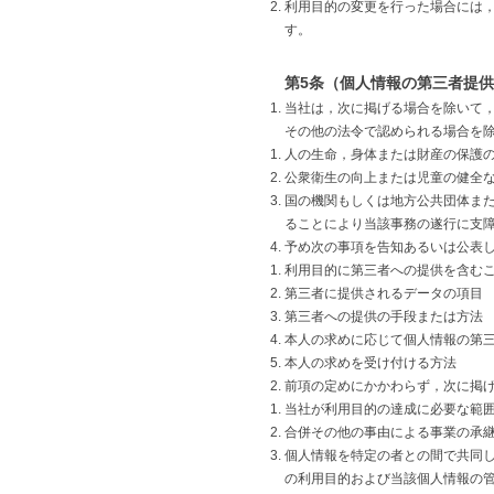
利用目的の変更を行った場合には
す。
第5条（個人情報の第三者提
当社は，次に掲げる場合を除いて
その他の法令で認められる場合を
人の生命，身体または財産の保護
公衆衛生の向上または児童の健全
国の機関もしくは地方公共団体ま
ることにより当該事務の遂行に支
予め次の事項を告知あるいは公表
利用目的に第三者への提供を含む
第三者に提供されるデータの項目
第三者への提供の手段または方法
本人の求めに応じて個人情報の第
本人の求めを受け付ける方法
前項の定めにかかわらず，次に掲
当社が利用目的の達成に必要な範
合併その他の事由による事業の承
個人情報を特定の者との間で共同
の利用目的および当該個人情報の