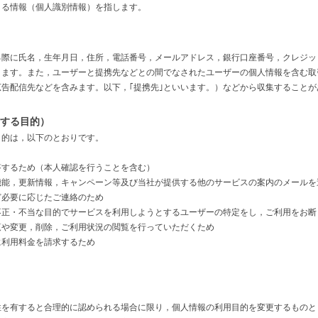
きる情報（個人識別情報）を指します。
る際に氏名，生年月日，住所，電話番号，メールアドレス，銀行口座番号，クレジッ
ます。また，ユーザーと提携先などとの間でなされたユーザーの個人情報を含む取
告配信先などを含みます。以下，｢提携先｣といいます。）などから収集することが
用する目的）
目的は，以下のとおりです。
答するため（本人確認を行うことを含む）
機能，更新情報，キャンペーン等及び当社が提供する他のサービスの案内のメールを
ど必要に応じたご連絡のため
不正・不当な目的でサービスを利用しようとするユーザーの特定をし，ご利用をお断
覧や変更，削除，ご利用状況の閲覧を行っていただくため
に利用料金を請求するため
性を有すると合理的に認められる場合に限り，個人情報の利用目的を変更するものと