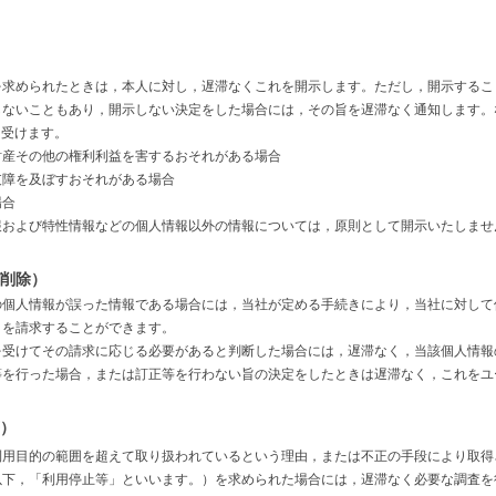
を求められたときは，本人に対し，遅滞なくこれを開示します。ただし，開示するこ
しないこともあり，開示しない決定をした場合には，その旨を遅滞なく通知します。
し受けます。
財産その他の権利利益を害するおそれがある場合
支障を及ぼすおそれがある場合
場合
報および特性情報などの個人情報以外の情報については，原則として開示いたしませ
び削除）
の個人情報が誤った情報である場合には，当社が定める手続きにより，当社に対して
）を請求することができます。
を受けてその請求に応じる必要があると判断した場合には，遅滞なく，当該個人情報
等を行った場合，または訂正等を行わない旨の決定をしたときは遅滞なく，これをユ
等）
利用目的の範囲を超えて取り扱われているという理由，または不正の手段により取得
以下，「利用停止等」といいます。）を求められた場合には，遅滞なく必要な調査を