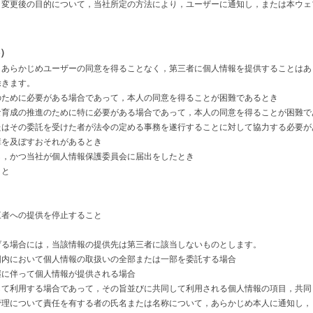
，変更後の目的について，当社所定の方法により，ユーザーに通知し，または本ウェ
供）
，あらかじめユーザーの同意を得ることなく，第三者に個人情報を提供することはあ
除きます。
のために必要がある場合であって，本人の同意を得ることが困難であるとき
な育成の推進のために特に必要がある場合であって，本人の同意を得ることが困難で
たはその委託を受けた者が法令の定める事務を遂行することに対して協力する必要が
障を及ぼすおそれがあるとき
し，かつ当社が個人情報保護委員会に届出をしたとき
こと
三者への提供を停止すること
げる場合には，当該情報の提供先は第三者に該当しないものとします。
囲内において個人情報の取扱いの全部または一部を委託する場合
継に伴って個人情報が提供される場合
して利用する場合であって，その旨並びに共同して利用される個人情報の項目，共同
管理について責任を有する者の氏名または名称について，あらかじめ本人に通知し，