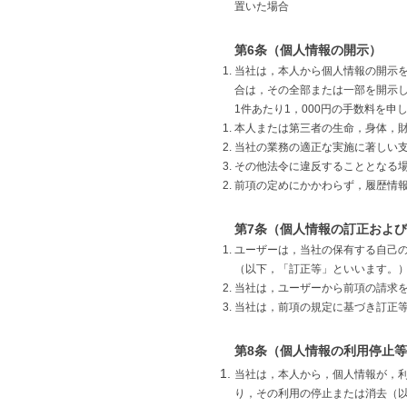
置いた場合
第6条（個人情報の開示）
当社は，本人から個人情報の開示
合は，その全部または一部を開示
1件あたり1，000円の手数料を申
本人または第三者の生命，身体，
当社の業務の適正な実施に著しい
その他法令に違反することとなる
前項の定めにかかわらず，履歴情
第7条（個人情報の訂正およ
ユーザーは，当社の保有する自己
（以下，「訂正等」といいます。
当社は，ユーザーから前項の請求
当社は，前項の規定に基づき訂正
第8条（個人情報の利用停止
当社は，本人から，個人情報が，
り，その利用の停止または消去（