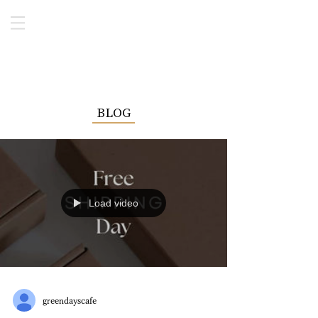
BLOG
Load video
greendayscafe