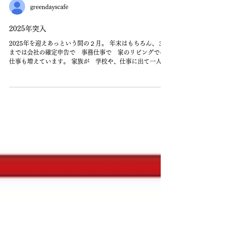
greendayscafe
2025年突入
2025年を迎えあっという間の２月。 年末はもちろん、３月
までは会社の確定申告で 事務仕事で 家のリビングでの
仕事も増えています。 家族が 学校や、仕事に出て一人で
いる時間が捗ります。 おうちは一昨年にリフォームを主人
がしてくれて本当、居心地の良い空間なので 何時間もあ
っと...