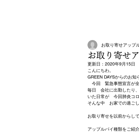
TOP
ABOUT
お取り寄せアップ
お取り寄せ
更新日：
2020年9月15日
こんにちわ。
GREEN DAYSからのお
　今回　緊急事態宣言が
毎日　会社に出勤したり
いた日常が　今回肺炎コ
そんな中　お家での過ご
お取り寄せを以前からし
アップルパイ種類をご紹