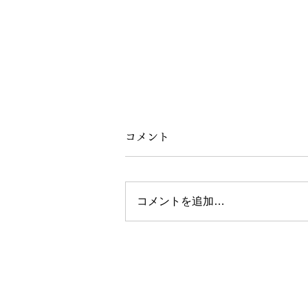
コメント
コメントを追加…
3・14 π DAY/ one day free
shipping
CONTACT
PRIVACY POLICY