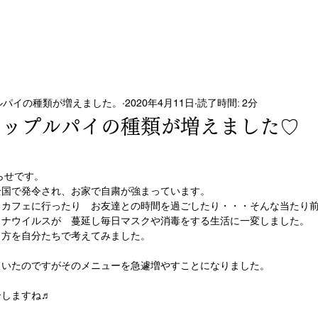
BLOG
MEDIA
ONLINE SHOP
ルパイの種類が増えました。
2020年4月11日
読了時間: 2分
アップルパイの種類が増えました♡
知らせです。
全国で発令され、お家で自粛が強まっています。
、カフェに行ったり　お友達との時間を過ごしたり・・・そんな当たり
ロナウイルスが　蔓延し毎日マスクや消毒をする生活に一変しました。
し方を自分たちで考えてみました。
ていたのですがそのメニューを急遽増やすことになりました。
介しますね♬