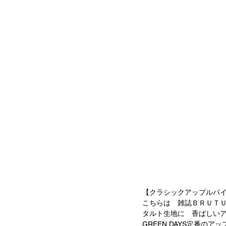
【クラシックアップルパ
こちらは　雑誌ＢＲＵＴ
タルト生地に　香ばしいア
GREEN DAYS定番のア