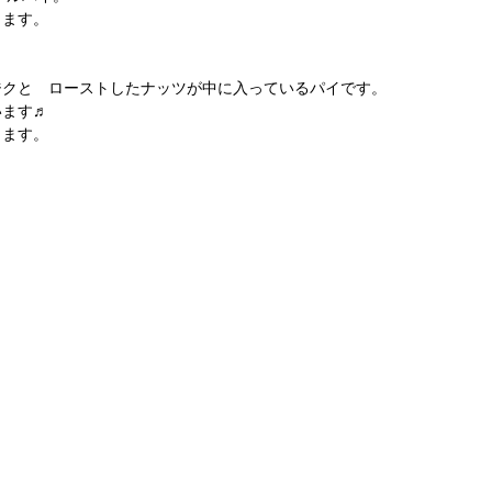
します。
】
ジクと　ローストしたナッツが中に入っているパイです。
います♬
します。