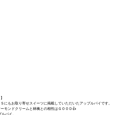
イ】
ＵＳにもお取り寄せスイーツに掲載していただいたアップルパイです。
ーモンドクリームと林檎との相性はＧＯＯＤ👍
ップルパイ。